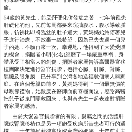
倫。
54歲的黃先生，飽受肝硬化併發症之苦，七年前罹患
肝硬化的他，先前每周都要來院抽腹水，腹水導致腫
脹，彷彿比即將臨盆的肚子還大，黃媽媽始終陪著兒
子進行治療，不放棄一絲希望，因為已失去過一個兒
子的她，不願再來一次。幸運地，他得到了大愛受贈
的機會，捐贈者小明(化名)經歷了一場嚴重車禍，身
體承受了相當大的創傷，捐贈者家屬告訴高醫器官移
植團隊決定進行器官捐贈，包括心臟、肝臟、腎臟、
胰臟及眼角膜，已分享到台灣各地造福數個病人與家
庭。在這個母親節前夕，黃媽媽得到了一個最無價的
母親節禮物，她數度在醫師面前喜極而泣，感謝高醫
把兒子從鬼門關救回來，也與黃先生一起表達對捐贈
者家屬的感激。
由於大愛器官捐贈者的有限，親屬之間的活體肝
臟或腎臟移植也是另一項飽受疾病所苦患者可行的選
擇。三十年前從菲律賓遠嫁台灣的娜娜，十年前丈夫