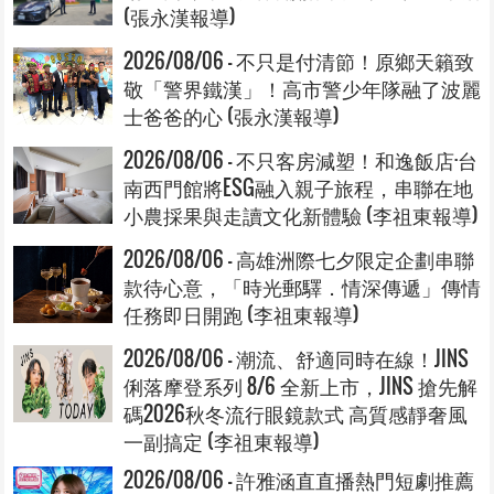
(張永漢報導)
2026/08/06 - 不只是付清節！原鄉天籟致
敬「警界鐵漢」！高市警少年隊融了波麗
士爸爸的心 (張永漢報導)
2026/08/06 - 不只客房減塑！和逸飯店·台
南西門館將ESG融入親子旅程，串聯在地
小農採果與走讀文化新體驗 (李祖東報導)
2026/08/06 - 高雄洲際七夕限定企劃串聯
款待心意，「時光郵驛．情深傳遞」傳情
任務即日開跑 (李祖東報導)
2026/08/06 - 潮流、舒適同時在線！JINS
俐落摩登系列 8/6 全新上市，JINS 搶先解
碼2026秋冬流行眼鏡款式 高質感靜奢風
一副搞定 (李祖東報導)
2026/08/06 - 許雅涵直直播熱門短劇推薦