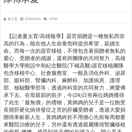
夏太育
2025/04/24
15764
【記者夏太育/高雄報導】器官捐贈是一種無私而崇
高的行為，能在他人生命垂危時提供希望，延續生
命。而每一次的器官移植，不僅包含著捐贈者無私的
愛心、受贈者的感謝，還有跨團隊的共同努力，高雄
醫學大學附設中和紀念醫院(下稱高醫)器官移植團隊
包含移植中心、社會服務室、一般及消化外科、泌尿
部、眼科部、腎臟內科、麻醉科、加護病房、護理
部、檢驗醫學部等，透過跨科室的共同努力，將愛傳
承下去。在母親節的前夕，今(24)日有兩位媽媽獲得
了此生「最無價」的禮物，黃媽媽的兒子是一位飽受
長期肝硬化病併發症之苦的肝臟受贈者，透過大愛捐
贈得來嶄新人生，黃媽媽終於不用擔心先前每周都要
來醫院治療的兒子，另外還有透過親屬獲得腎臟移植
的母親-娜娜，感受到孩子們的反哺之心，開心享天