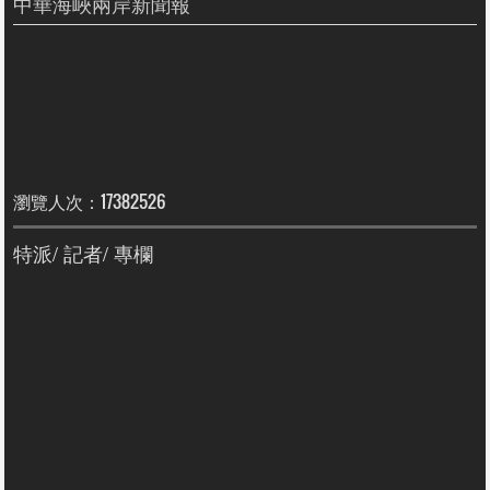
中華海峽兩岸新聞報
瀏覽人次：17382526
特派/ 記者/ 專欄