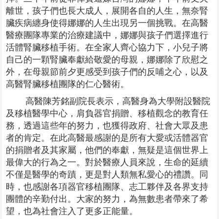
離世，孩子們也長大成人，展開各自的人生，無奈腎
臟疾病纏身使得娜娜的人生出現另一個挑戰。在高醫
醫療團隊專業的治療建議中，娜娜與孩子們選擇進行
活體腎臟移植手術。在全家人齊心協力下，小兒子將
自己的一顆腎臟奉獻給敬愛的母親，娜娜除了欣慰之
外，在母親節前夕更感受到孩子們的反哺之心，以及
高醫腎臟移植團隊的仁心醫術。
高醫陳芳銘副院長表示，高醫身為大學附設醫院
及移植醫學中心，肩負器官捐贈、移植觀念的教育任
務，透過這些年的努力，也獲得政府、社會大眾及患
者的肯定。在此高醫最感謝的是所有大愛或活體器官
的捐贈者及其家屬，他們的奉獻，無疑是這個世界上
最偉大的行為之一。對於醫療人員來說，生命的延續
不僅是醫學的奇蹟，更是對人類無私愛心的禮讚。同
時，也感謝各項器官移植團隊、志工夥伴及各界支持
團體的辛勤付出。大家的努力，為無數患者帶來了希
望，也為社會注入了更多正能量。