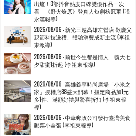
出爐！3部抖音熱度口碑雙優作品一次
看 《野火燎原》登真人短劇榜冠軍 (張
永漢報導)
2026/08/06 - 新光三越高雄左營店 歡慶父
親節科技送禮、體驗消費成新主流 (李祖
東報導)
2026/08/06 - 前世今生都是情人 義大七
夕甜蜜1折起 (李祖東報導)
2026/08/06 - 高雄義享時尚廣場「小米之
家」授權店88盛大開幕！指定商品加1元
多1件、滿額好禮與驚喜折扣 (李祖東報
導)
2026/08/06 - 中華郵政公司發行臺灣美食
郵票小全張 (李祖東報導)