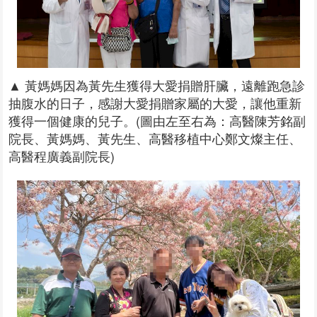
▲ 黃媽媽因為黃先生獲得大愛捐贈肝臟，遠離跑急診
抽腹水的日子，感謝大愛捐贈家屬的大愛，讓他重新
獲得一個健康的兒子。(圖由左至右為：高醫陳芳銘副
院長、黃媽媽、黃先生、高醫移植中心鄭文燦主任、
高醫程廣義副院長)