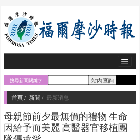
Toggl
naviga
搜尋新聞關鍵字
首頁
新聞
最新消息
母親節前夕最無價的禮物 生命
因給予而美麗 高醫器官移植團
隊傳承愛