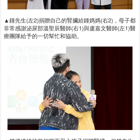
▲鍾先生(左2)捐贈自己的腎臟給鍾媽媽(右2)，母子都
非常感謝泌尿部溫聖辰醫師(右1)與盧嘉文醫師(左1)醫
療團隊給予的一切幫忙和協助。